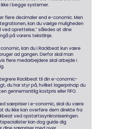
ikke i begge systemer.
er flere decimaler end e-conomic. Men
integrationen, kan du vælge muligheden
al ved oprettelse,” således at dine
remgå på varens tekstlinje.
 e-conomic, kan du i Rackbeat kun være
bruger ad gangen. Derfor skal man
vis flere medarbejdere skal arbejde i
g.
ntegrere Rackbeat til din e-conomic-
gt, du har styr på, hvilket lagerprincip du
en gennemsnitlig kostpris eller FIFO.
ed særpriser i e-conomic, skal du være
 du ikke kan overføre dem direkte fra
ckbeat ved opstartssynkroniseringen.
specialister kan dog guide dig
r dine særpriser med over.