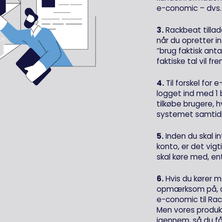
e-conomic – dvs. 
3.
Rackbeat tillad
når du opretter 
“brug faktisk ant
faktiske tal vil f
4.
Til forskel for
logget ind med 1 
tilkøbe brugere, h
systemet samtidi
5.
Inden du skal i
konto, er det vigti
skal køre med, ent
6.
Hvis du kører m
opmærksom på, at
e-conomic til Ra
Men vores produkt
igennem, så du få