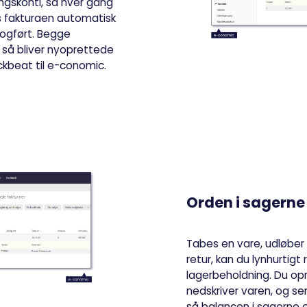
ngskonti, så hver gang
s fakturaen automatisk
bogført. Begge
 så bliver nyoprettede
ckbeat til e-conomic.
Orden i sagerne 
Tabes en vare, udløber 
retur, kan du lynhurtigt
lagerbeholdning. Du opr
nedskriver varen, og s
så balancen i sagerne 