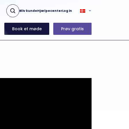
Bliv kunde
Hjælpecenter
Log in
Book et møde
Prøv gratis