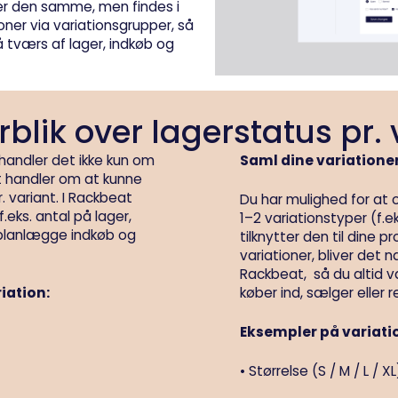
 er den samme, men findes i
ioner via variationsgrupper, så
 tværs af lager, indkøb og
rblik over lagerstatus pr. 
 handler det ikke kun om
Saml dine variationer
t handler om at kunne
r. variant. I Rackbeat
Du har mulighed for at
f.eks. antal på lager,
1–2 variationstyper (f.e
n planlægge indkøb og
tilknytter den til dine p
variationer, bliver det n
Rackbeat, så du altid væ
riation:
køber ind, sælger eller r
Eksempler på variati
• Størrelse (S / M / L / XL