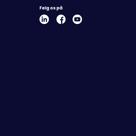
Følg os på
Linkedin
Facebook
Youtube
Social
Social
Link
Link
Link