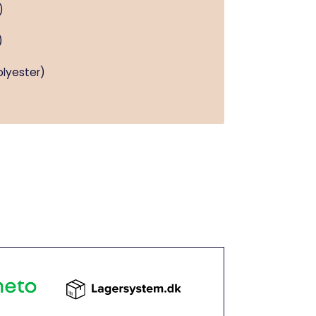
)
)
olyester)