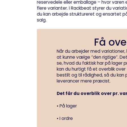
reservedele eller emballage – hvor varen
flere varianter. I Rackbeat styrer du variat
du kan arbejde struktureret og ensartet på
salg.
Få ove
Når du arbejder med variationer,
at kunne vælge “den rigtige”. De
se, hvad du faktisk har på lager p
kan du hurtigt få et overblik over 
bestilt og til rådighed, så du ka
leverancer mere præcist.
Det får du overblik over pr. va
• På lager
• I ordre