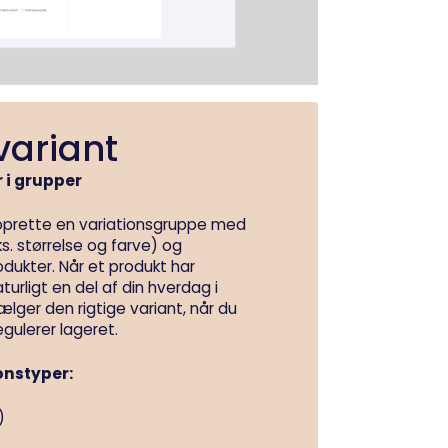
variant
 i grupper
 oprette en variationsgruppe med
ks. størrelse og farve) og
rodukter. Når et produkt har
aturligt en del af din hverdag i
lger den rigtige variant, når du
egulerer lageret.
onstyper:
)