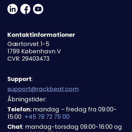
Linkedin
Facebook
Youtube
Social
Social
Link
Link
Link
Kontaktinformationer
Gærtorvet 1-5
1799 København V
CVR: 29403473
Support
:
support@rackbeat.com
Åbningstider:
Telefon:
mandag – fredag fra 09:00-
15:00
+45 78 72 75 00
Chat
: mandag-torsdag 09:00-16:00 og