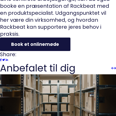
booke en præsentation af Rackbeat med
en produktspecialist. Udgangspunktet vil
her være din virksomhed, og hvordan
Rackbeat kan supportere jeres behov i
praksis.
Book et onlinemøde
Share:
Anbefalet til dig
Sli
Sl
Pre
n