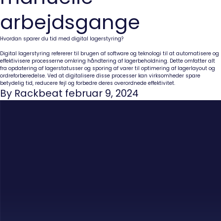
arbejdsgange
Hvordan sparer du tid med digital lagerstyring?
Digital lagerstyring refererer til brugen af software og teknologi til at automatisere og
effektivisere processerne omkring håndtering af lagerbeholdning. Dette omfatter alt
fra opdatering af lagerstatusser og sporing af varer til optimering af lagerlayout og
ordreforberedelse. Ved at digitalisere disse processer kan virksomheder spare
betydelig tid, reducere fejl og forbedre deres overordnede effektivitet.
By Rackbeat februar 9, 2024