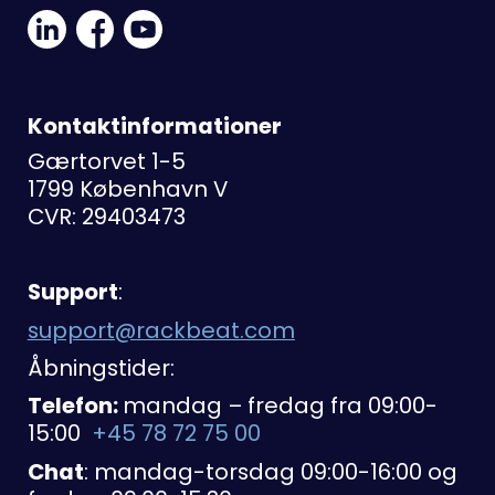
Linkedin
Facebook
Youtube
Social
Social
Link
Link
Link
Kontaktinformationer
Gærtorvet 1-5
1799 København V
CVR: 29403473
Support
:
support@rackbeat.com
Åbningstider:
Telefon:
mandag – fredag fra 09:00-
15:00
+45 78 72 75 00
Chat
: mandag-torsdag 09:00-16:00 og