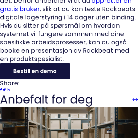
det. Derfor anbefaler vi at du
oppretter en
gratis bruker
, slik at du kan teste Rackbeats
digitale lagerstyring i 14 dager uten binding.
Hvis du sitter på spørsmål om hvordan
systemet vil fungere sammen med dine
spesifikke arbeidsprosesser, kan du også
booke en presentasjon av Rackbeat med
en produktspesialist.
Bestill en demo
Share:
Anbefalt for deg
Sli
Sl
Pre
n