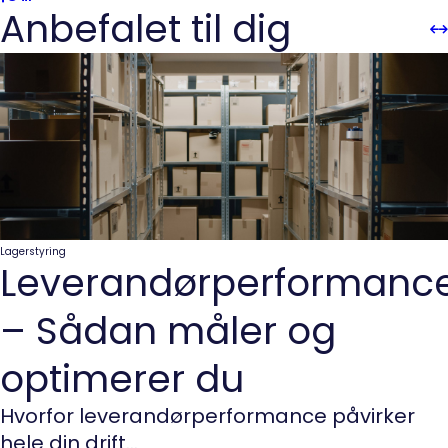
Anbefalet til dig
Sli
Sl
Pre
n
Lagerstyring
Leverandørperformanc
– Sådan måler og
optimerer du
Hvorfor leverandørperformance påvirker
hele din drift...