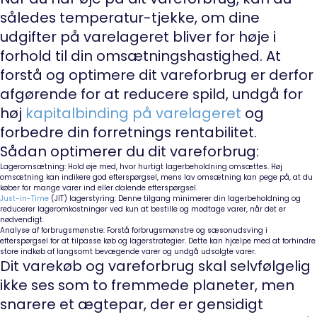
således temperatur-tjekke, om dine
udgifter på varelageret bliver for høje i
forhold til din omsætningshastighed. At
forstå og optimere dit vareforbrug er derfor
afgørende for at reducere spild, undgå for
høj
kapitalbinding på varelageret
og
forbedre din forretnings rentabilitet.
Sådan optimerer du dit vareforbrug:
Lageromsætning: Hold øje med, hvor hurtigt lagerbeholdning omsættes. Høj
omsætning kan indikere god efterspørgsel, mens lav omsætning kan pege på, at du
køber for mange varer ind eller dalende efterspørgsel.
Just-in-Time
(JIT) lagerstyring: Denne tilgang minimerer din lagerbeholdning og
reducerer lageromkostninger ved kun at bestille og modtage varer, når det er
nødvendigt.
Analyse af forbrugsmønstre: Forstå forbrugsmønstre og sæsonudsving i
efterspørgsel for at tilpasse køb og lagerstrategier. Dette kan hjælpe med at forhindre
store indkøb af langsomt bevægende varer og undgå udsolgte varer.
Dit varekøb og vareforbrug skal selvfølgelig
ikke ses som to fremmede planeter, men
snarere et ægtepar, der er gensidigt