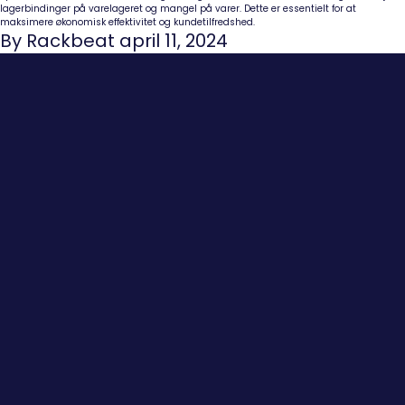
lagerbindinger på varelageret og mangel på varer. Dette er essentielt for at
maksimere økonomisk effektivitet og kundetilfredshed.
By Rackbeat april 11, 2024