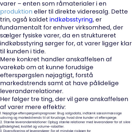
varer – enten som råmaterialer i en
produktion
eller til direkte videresalg. Dette
trin, også kaldet
indkøbsstyring
, er
fundamentalt for enhver virksomhed, der
sælger fysiske varer, da en struktureret
indkøbsstyring sørger for, at varer ligger klar
til kunden i tide.
Mere konkret handler anskaffelsen af
varekøb om at kunne forudsige
efterspørgslen nøjagtigt, forstå
markedstrends samt at have pålidelige
leverandørrelationer.
Her følger tre ting, der vil gøre anskaffelsen
af varer mere effektiv:
1. Nøjagtige efterspørgselsprognoser: Brug salgsdata, indtænk sæsonmæssige
udsving og markedstrends til at forudsige, hvad dine kunder vil efterspørge.
2. Stærke leverandørrelationer: Opbyg stærke relationer med leverandører for at sikre
pålidelighed, kvalitet og volume-rabatter.
3. Diversificering af leverandører: For at mindske risikoen for