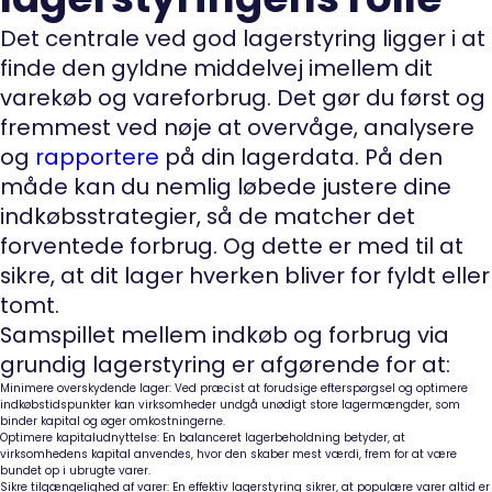
Det centrale ved god lagerstyring ligger i at
finde den gyldne middelvej imellem dit
varekøb og vareforbrug. Det gør du først og
fremmest ved nøje at overvåge, analysere
og
rapportere
på din lagerdata. På den
måde kan du nemlig løbede justere dine
indkøbsstrategier, så de matcher det
forventede forbrug. Og dette er med til at
sikre, at dit lager hverken bliver for fyldt eller
tomt.
Samspillet mellem indkøb og forbrug via
grundig lagerstyring er afgørende for at:
Minimere overskydende lager: Ved præcist at forudsige efterspørgsel og optimere
indkøbstidspunkter kan virksomheder undgå unødigt store lagermængder, som
binder kapital og øger omkostningerne.
Optimere kapitaludnyttelse: En balanceret lagerbeholdning betyder, at
virksomhedens kapital anvendes, hvor den skaber mest værdi, frem for at være
bundet op i ubrugte varer.
Sikre tilgængelighed af varer: En effektiv lagerstyring sikrer, at populære varer altid er