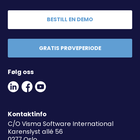
BESTILL EN DEMO
GRATIS PRØVEPERIODE
Følg oss
Linkedin
Facebook
Youtube
Social
Social
Link
Link
Link
Kontaktinfo
C/O Visma Software International
Karenslyst allé 56
0277 Oslo