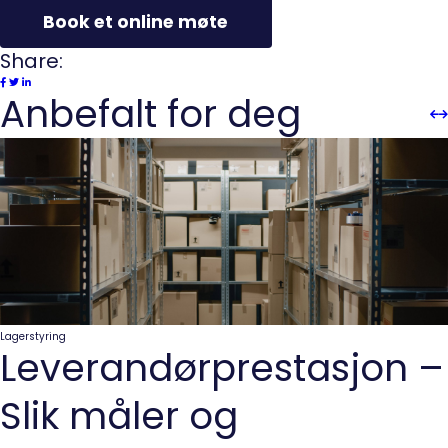
Book et online møte
Share:
Anbefalt for deg
Sli
Sl
Pre
n
Lagerstyring
Leverandørprestasjon –
Slik måler og