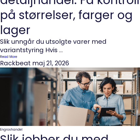
detaljhandel: Få kontroll
på størrelser, farger og
lager
Slik unngår du utsolgte varer med
variantstyring Hvis ...
Read More
Rackbeat
maj 21, 2026
Engroshandel
Slik jobber du med