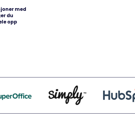
sjoner med
ger du
ele opp