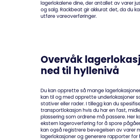
lagerlokalene dine, der antallet av varer 
og salg. Rackbeat gir akkurat det, da du k
utføre vareoverføringer.
Overvåk lagerlokas
ned til hyllenivå
Du kan opprette så mange lagerlokasjoner 
kan til og med opprette underlokasjoner so
stativer eller rader. I tillegg kan du spesifi
transportlokasjon hvis du har en fast, midle
plassering som ordrene må passere. Her k
ekstern lageroverføring for å spore pågåe
kan også registrere bevegelsen av varer 
lagerlokasjoner og generere rapporter for 