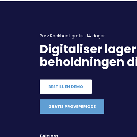
Prøv Rackbeat gratis i 14 dager
Digitaliser lage
beholdningen d
BESTILL EN DEMO
GRATIS PRØVEPERIODE
Følg oss