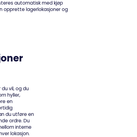
justeres automatisk med kjøp
an opprette lagerlokasjoner og
joner
du vil, og du
m hyller,
sere en
rtidig
an du utføre en
nde ordre. Du
mellom interne
hver lokasjon.