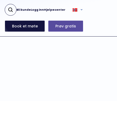
Bli kunde
Logg inn
Hjelpesenter
Book et møte
Prøv gratis