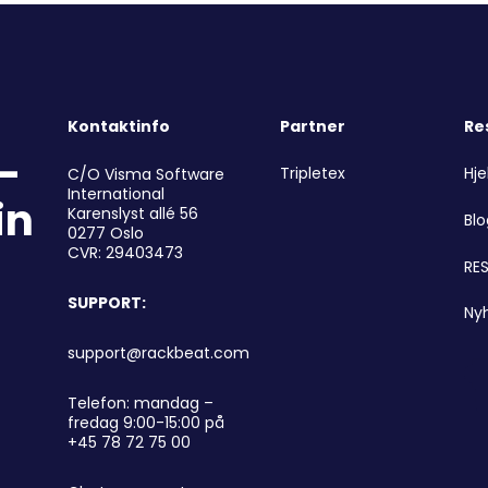
Kontaktinfo
Partner
Re
r-
Tripletex
Hje
C/O Visma Software
International
in
Karenslyst allé 56
Bl
0277 Oslo
CVR: 29403473
RES
SUPPORT:
Ny
support@rackbeat.com
Telefon: mandag –
fredag 9:00-15:00 på
+45 78 72 75 00