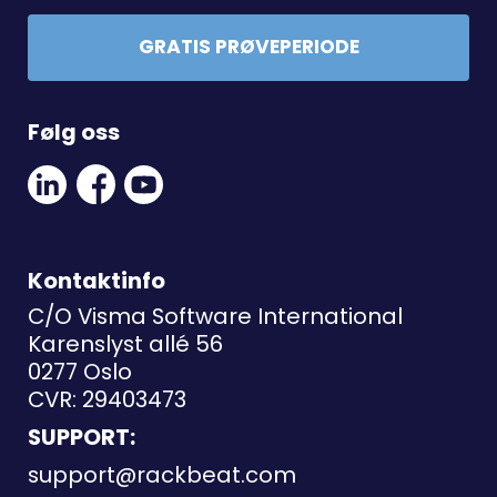
GRATIS PRØVEPERIODE
Følg oss
Linkedin
Facebook
Youtube
Social
Social
Link
Link
Link
Kontaktinfo
C/O Visma Software International
Karenslyst allé 56
0277 Oslo
CVR: 29403473
SUPPORT:
support@rackbeat.com