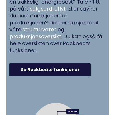
en skikkelig energiboost? Ta en titt
på vårt
salgsordreflyt
. Eller savner
du noen funksjoner for
produksjonen? Da bør du sjekke ut
våre
strukturvarer
og
produksjonsoversikt
. Du kan også få
hele oversikten over Rackbeats
funksjoner.
Se Rackbeats funksjoner