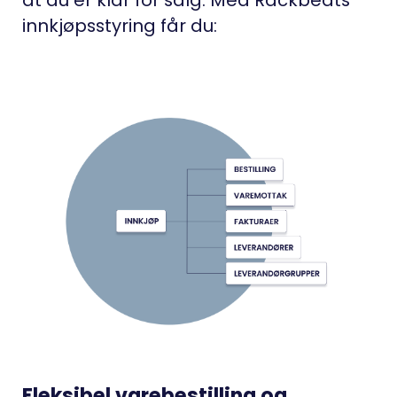
at du er klar for salg. Med Rackbeats
innkjøpsstyring får du:
Fleksibel varebestilling og