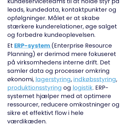
kundeserviceteams til at holde styr på
leads, kundedata, kontaktpunkter og
opfølgninger. Målet er at skabe
stærkere kunderelationer, øge salget
og forbedre kundeoplevelsen.
Et
ERP-system
(Enterprise Resource
Planning) er derimod mere fokuseret
på virksomhedens interne drift. Det
samler data og processer omkring
økonomi,
lagerstyring
,
indkøbsstyring
,
produktionsstyring
og
logistik
. ERP-
systemet hjælper med at optimere
ressourcer, reducere omkostninger og
sikre et effektivt flow i hele
værdikæden.