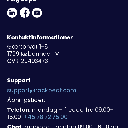
Linkedin
Facebook
Youtube
Social
Social
Link
Link
Link
Kontaktinformationer
Gærtorvet 1-5
1799 København V
CVR: 29403473
Support
:
support@rackbeat.com
Åbningstider:
Telefon:
mandag – fredag fra 09:00-
15:00
+45 78 72 75 00
Chat
: mandag-torsdag 09:00-16:00 og