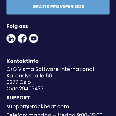
GRATIS PRØVEPERIODE
Følg oss
Linkedin
Facebook
Youtube
Social
Social
Link
Link
Link
Kontaktinfo
C/O Visma Software International
Karenslyst allé 56
0277 Oslo
CVR: 29403473
SUPPORT:
support@rackbeat.com
Telefon: mandag – fredag 9:00-15:00