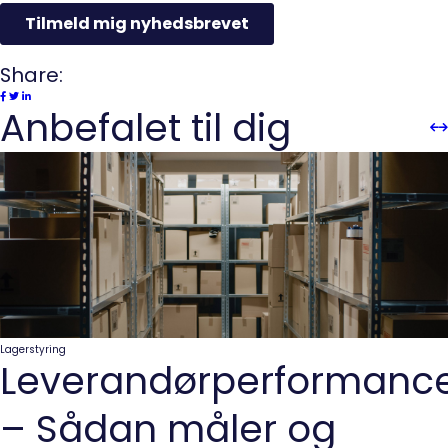
Share:
Anbefalet til dig
Sli
Sl
Pre
n
Lagerstyring
Leverandørperformanc
– Sådan måler og