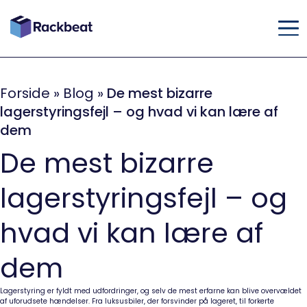
Forside
»
Blog
»
De mest bizarre
lagerstyringsfejl – og hvad vi kan lære af
dem
De mest bizarre
lagerstyringsfejl – og
hvad vi kan lære af
dem
Lagerstyring er fyldt med udfordringer, og selv de mest erfarne kan blive overvældet
af uforudsete hændelser. Fra luksusbiler, der forsvinder på lageret, til forkerte