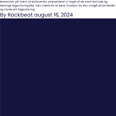
leverancer på tværs af kontinenter, præsenterer vi nogle af de mest komiske og
lærerige lagerstyringsfejl. Læs videre for at lære, hvordan du kan undgå disse fælder
og styrke din lagerstyring.
By Rackbeat august 16, 2024