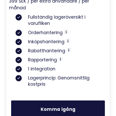
399 SEK / per extra användare / per
månad
Fullständig lageröversikt i
varufliken
Orderhantering
Inköpshantering
Rabatthantering
Rapportering
1 integration
Lagerprincip: Genomsnittlig
kostpris
Komma igång