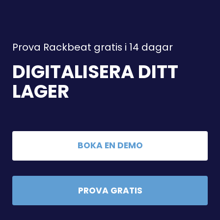
Försäljningshantering (Offerter, order,
kunder)
Basic:
Prova Rackbeat gratis i 14 dagar
Premium:
DIGITALISERA DITT
Premium +:
LAGER
BOKA EN DEMO
PROVA GRATIS