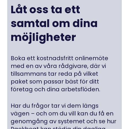
Ordermottagning
Premium +:
Premium:
Premium:
Basic:
Låt oss ta ett
Basic:
Anpassade fält
Webhooks
Premium +:
Premium:
Basic:
Försäljningsstatistik
Premium +:
Premium +:
Premium:
samtal om dina
Premium:
Basic:
Basic:
Batchhantering
Premium +:
Premium:
Basic:
Produktvarianter
Kundrabatter
Premium +:
Premium +:
möjligheter
Premium:
Premium:
Basic:
Varumottagning
Premium +:
Premium:
Basic:
Basic:
Anpassade fält
Premium +:
Premium +:
Premium:
Basic:
Skapa kreditnota
Premium +:
Premium:
Premium:
Boka ett kostnadsfritt onlinemöte
Basic:
Antal integrationer
Premium +:
Premium:
med en av våra rådgivare, där vi
Basic:
Produktkort
Premium +:
Premium +:
Premium:
tillsammans tar reda på vilket
1
Basic:
Premium +:
Premium:
paket som passar bäst för ditt
Basic:
Produktpaket
Kundgruppsrabatter
Premium +:
Obegränsat
Premium:
företag och dina arbetsflöden.
Streckkodshantering
Premium +:
Premium:
Basic:
Basic:
Mobilapp
Obegränsat
Premium +:
Basic:
Har du frågor tar vi dem längs
QR- och streckkoder
Premium +:
Premium:
Premium:
Basic:
vägen – och om du vill kan du få en
Integration till webbshop
Premium:
Basic:
genomgång av systemet och se hur
Inventering
Premium +:
Premium +:
Premium:
149 SEK/mån.
Rackbeat kan stödja din dagliga