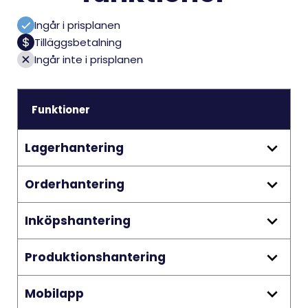
Ingår i prisplanen
Tilläggsbetalning
Ingår inte i prisplanen
Funktioner
Lagerhantering
Platser
Orderhantering
1 nivå
Basic:
Offerter
Inköpshantering
3 nivåer
Premium:
Basic:
Inköpsordrar
Produktionshantering
3 nivåer
Premium +:
Premium:
Basic:
Stycklistor
Mobilapp