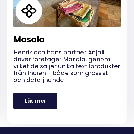
Premium +:
Premium +:
Anpassade fält
Lagerinventering
Basic:
Masala
Basic:
Premium:
Henrik och hans partner Anjali
Premium:
Premium +:
driver företaget Masala, genom
vilket de säljer unika textilprodukter
Premium +:
Mobilapp
från Indien - både som grossist
och detaljhandel.
Varuflytt
Basic:
Basic:
Premium:
Läs mer
Premium:
Premium +:
Premium +: