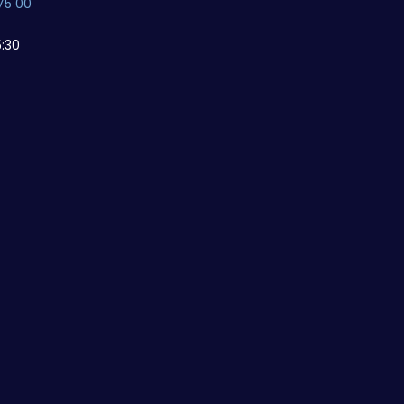
75 00
:30