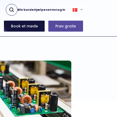
Bliv kunde
Hjælpecenter
Log in
Book et møde
Prøv gratis