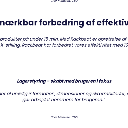
Thor Mønsted, CEO
mærkbar forbedring af effektiv
produkter på under 15 min. Med Rackbeat er oprettelse af st
r ¼-stilling. Rackbeat har forbedret vores effektivitet med 1
Lagerstyring – skabt med brugeren i fokus
ner al unødig information, dimensioner og skærmbilleder,
gør arbejdet nemmere for brugeren.”
Thor Mønsted, CEO