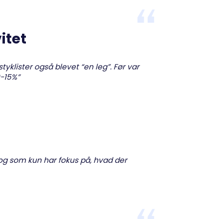
itet
yklister også blevet “en leg”. Før var
0-15%”
 og som kun har fokus på, hvad der