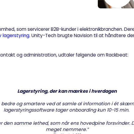
omhed, som servicerer B2B-kunder i elektronikbranchen. Der
v lagerstyring
. Unity-Tech brugte Navision til at håndtere de
ekontakt og administration, udtaler følgende om Rackbeat:
Lagerstyring, der kan mærkes i hverdagen
edre og smartere ved at samle al information i ét skærmb
lagerstyringssoftware tager onboarding kun 10-15 min.
ver den samme lethed, som når ens hovedpine forsvinder. D
meget nemmere.”