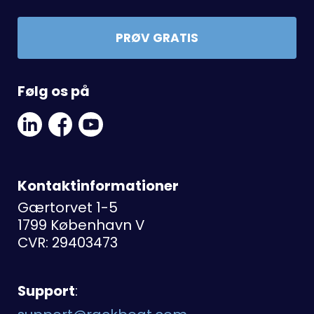
PRØV GRATIS
Følg os på
Linkedin
Facebook
Youtube
Social
Social
Link
Link
Link
Kontaktinformationer
Gærtorvet 1-5
1799 København V
CVR: 29403473
Support
: