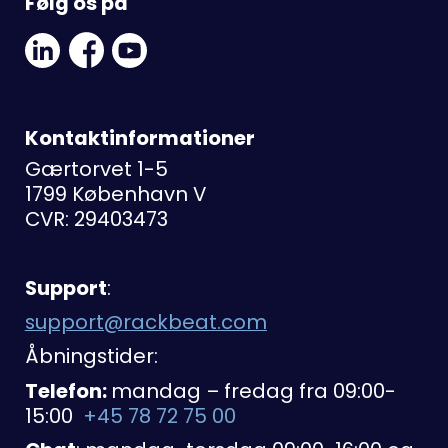
Følg os på
Linkedin
Facebook
Youtube
Social
Social
Link
Link
Link
Kontaktinformationer
Gærtorvet 1-5
1799 København V
CVR: 29403473
Support
:
support@rackbeat.com
Åbningstider:
Telefon:
mandag – fredag fra 09:00-
15:00
+45 78 72 75 00