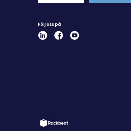
Följ oss på
Linkedin
Facebook
Youtube
Social
Social
Link
Link
Link