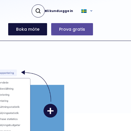
Bli kund
Logga in
Boka möte
Prova gratis