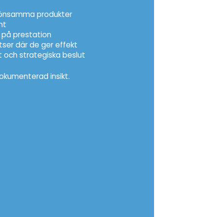
t lönsamma produkter
nt
t på prestation
atser där de ger effekt
t och strategiska beslut
dokumenterad insikt.