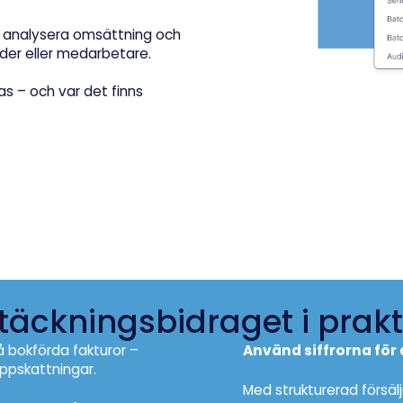
du analysera omsättning och
der eller medarbetare.
pas – och var det finns
 täckningsbidraget i prak
å bokförda fakturor –
Använd siffrorna för 
 uppskattningar.
Med strukturerad försäl