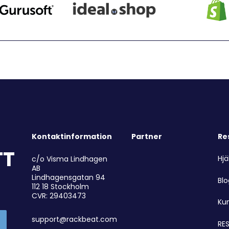
Kontaktinformation
Partner
Re
TT
Hjä
c/o Visma Lindhagen
AB
Lindhagensgatan 94
Bl
112 18 Stockholm
CVR: 29403473
Ku
support@rackbeat.com
RES