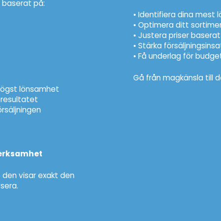
 baserat på:
• Identifiera dina mes
• Optimera ditt sortime
• Justera priser basera
• Stärka försäljningsins
• Få underlag för budge
Gå från magkänsla till 
 högst lönsamhet
 resultatet
örsäljningen
 verksamhet
 den visar exakt den
sera.