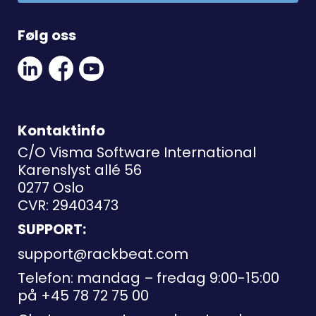
Følg oss
Linkedin
Facebook
Youtube
Social
Social
Link
Link
Link
Kontaktinfo
C/O Visma Software International
Karenslyst allé 56
0277 Oslo
CVR: 29403473
SUPPORT:
support@rackbeat.com
Telefon: mandag – fredag 9:00-15:00
på
+45 78 72 75 00