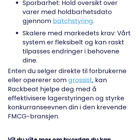
Sporbarhet:
Hold oversikt over
varer med holdbarhetsdato
gjennom
batchstyring
.
Skalere med markedets krav:
Vårt
system er fleksibelt og kan raskt
tilpasses endringer i behovene
dine.
Enten du selger direkte til forbrukerne
eller opererer som
grossist
, kan
Rackbeat hjelpe deg med å
effektivisere lagerstyringen og styrke
konkurranseevnen din i den krevende
FMCG-bransjen.
Vil du vite mer om hvordan du kan