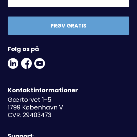
PRØV GRATIS
Følg os på
Linkedin
Facebook
Youtube
Social
Social
Link
Link
Link
Kontaktinformationer
Gærtorvet 1-5
1799 København V
CVR: 29403473
Support
: