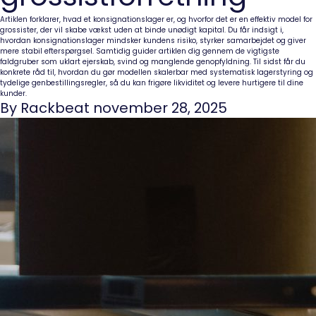
Artiklen forklarer, hvad et konsignationslager er, og hvorfor det er en effektiv model for
grossister, der vil skabe vækst uden at binde unødigt kapital. Du får indsigt i,
hvordan konsignationslager mindsker kundens risiko, styrker samarbejdet og giver
mere stabil efterspørgsel. Samtidig guider artiklen dig gennem de vigtigste
faldgruber som uklart ejerskab, svind og manglende genopfyldning. Til sidst får du
konkrete råd til, hvordan du gør modellen skalerbar med systematisk lagerstyring og
tydelige genbestillingsregler, så du kan frigøre likviditet og levere hurtigere til dine
kunder.
By Rackbeat november 28, 2025