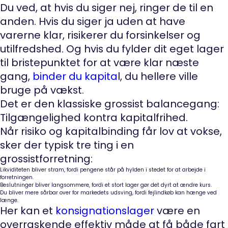
Du ved, at hvis du siger nej, ringer de til en
anden. Hvis du siger ja uden at have
varerne klar, risikerer du forsinkelser og
utilfredshed. Og hvis du fylder dit eget lager
til bristepunktet for at være klar næste
gang,
binder du kapita
l, du hellere ville
bruge på vækst.
Det er den klassiske grossist balancegang:
Tilgængelighed kontra kapitalfrihed.
Når risiko og kapitalbinding får lov at vokse,
sker der typisk tre ting i en
grossistforretning:
Likviditeten bliver stram, fordi pengene står på hylden i stedet for at arbejde i
forretningen.
Beslutninger bliver langsommere, fordi et stort lager gør det dyrt at ændre kurs.
Du bliver mere sårbar over for markedets udsving, fordi fejlindkøb kan hænge ved
længe.
Her kan et
konsignationslager
være en
overraskende effektiv måde at få både fart