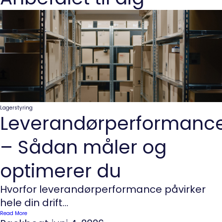
Pre
n
Lagerstyring
Leverandørperformanc
– Sådan måler og
optimerer du
Hvorfor leverandørperformance påvirker
hele din drift...
Read More