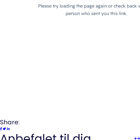
Share:
Anbefalet til dig
Sli
Sl