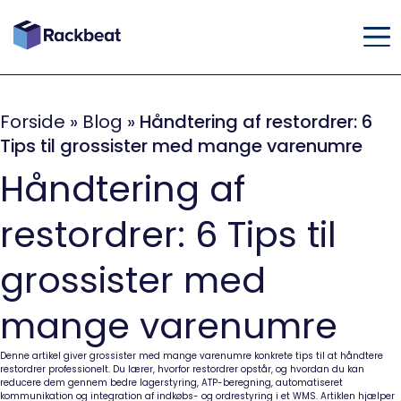
Forside
»
Blog
»
Håndtering af restordrer: 6
Tips til grossister med mange varenumre
Håndtering af
restordrer: 6 Tips til
grossister med
mange varenumre
Denne artikel giver grossister med mange varenumre konkrete tips til at håndtere
restordrer professionelt. Du lærer, hvorfor restordrer opstår, og hvordan du kan
reducere dem gennem bedre lagerstyring, ATP-beregning, automatiseret
kommunikation og integration af indkøbs- og ordrestyring i et WMS. Artiklen hjælper