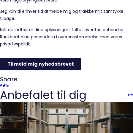
Share:
Anbefalet til dig
Sli
Sl
Pre
n