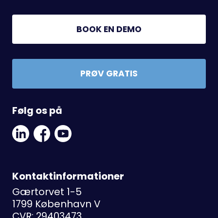
BOOK EN DEMO
PRØV GRATIS
Følg os på
Linkedin
Facebook
Youtube
Social
Social
Link
Link
Link
Kontaktinformationer
Gærtorvet 1-5
1799 København V
CVR: 29403473