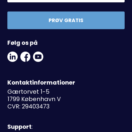
PRØV GRATIS
Følg os på
Linkedin
Facebook
Youtube
Social
Social
Link
Link
Link
Kontaktinformationer
Gærtorvet 1-5
1799 København V
CVR: 29403473
Support
: