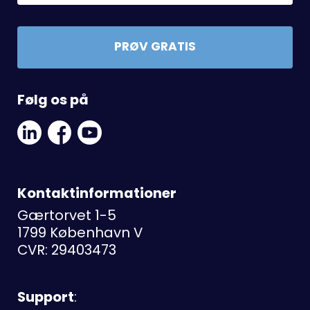
PRØV GRATIS
Følg os på
Linkedin
Facebook
Youtube
Social
Social
Link
Link
Link
Kontaktinformationer
Gærtorvet 1-5
1799 København V
CVR: 29403473
Support
: