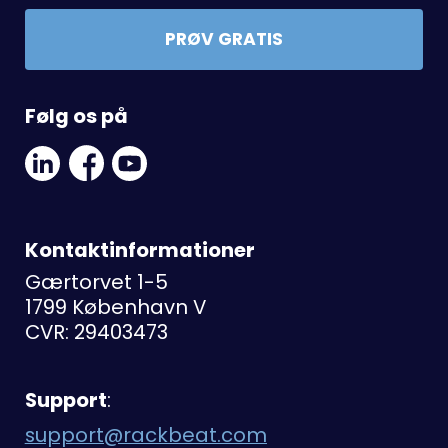
PRØV GRATIS
Følg os på
Linkedin
Facebook
Youtube
Social
Social
Link
Link
Link
Kontaktinformationer
Gærtorvet 1-5
1799 København V
CVR: 29403473
Support
:
support@rackbeat.com