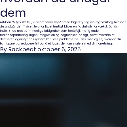
dem
Artiklen “5 typiske fejl, virksomheder begår med lagerstyring via regneark og hvordan
du undgår dem” viser, hvorfor Excel hurtigt bliver en flaskehals for vækst. Du får
indblik i de mest almindelige faldgruber som tastefejl, manglende
realtidsopdatering, ingen integration og begrænset indsigt, samt hvordan et
dedikeret lagerstyringssystem kan løse problemerne. Læs med og se, hvordan du
kan spare tid, reducere fejl og få et lager, der kan skalere med din forretning.
By Rackbeat oktober 6, 2025