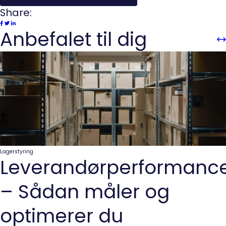
Share:
Anbefalet til dig
Sli
Sl
Pre
n
Lagerstyring
Leverandørperformanc
– Sådan måler og
optimerer du