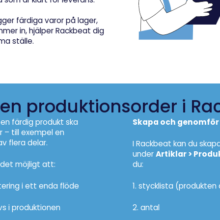
ger färdiga varor på lager,
mmer in, hjälper Rackbeat dig
a ställe.
 en produktionsorder i Ra
en färdig produkt ska
Skapa och genomför p
– till exempel en
 flera delar.
I Rackbeat kan du skapa
under
Artiklar > Produ
det möjligt att:
du:
ering i ett enda flöde
1. stycklista (produkten 
vs i produktionen
2. antal