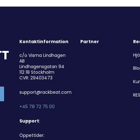
Kontaktinformation
Partner
Re
TT
Hjä
c/o Visma Lindhagen
AB
Lindhagensgatan 94
Bl
112 18 Stockholm
CVR: 29403473
Ku
support@rackbeat.com
RES
+45 78 72 75 00
Support
:
Öppettider: