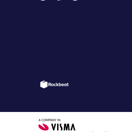
Link
Link