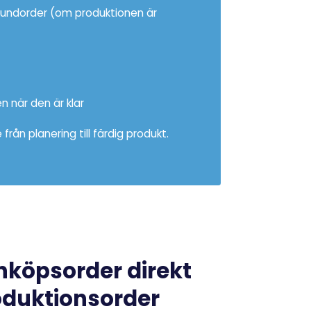
r kundorder (om produktionen är
n när den är klar
 från planering till färdig produkt.
nköpsorder direkt
oduktionsorder