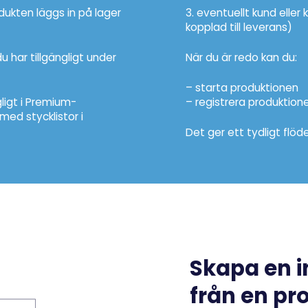
odukten läggs in på lager
3. eventuellt kund elle
kopplad till leverans)
u har tillgängligt under
När du är redo kan du:
– starta produktionen
gligt i Premium-
– registrera produktione
ed stycklistor i
Det ger ett tydligt flöde
Skapa en i
från en pr