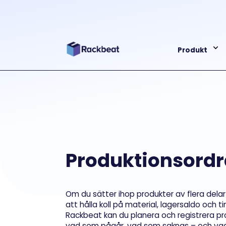
Produkt
Produktionsordr
Om du sätter ihop produkter av flera delar
att hålla koll på material, lagersaldo och t
Rackbeat kan du planera och registrera pro
vad som pågår, vad som saknas – och vad s