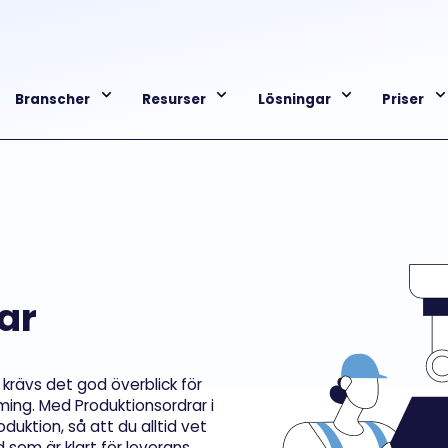
Branscher
Resurser
Lösningar
Priser
ar
 krävs det god överblick för
iming. Med Produktionsordrar i
duktion, så att du alltid vet
om är klart för leverans.