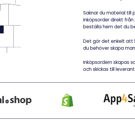
Saknar du material til
inköpsorder direkt frå
beställa hem det du b
Det gör det enkelt att 
du behöver skapa manuel
Inköpsordern skapas so
och skickas till leveran