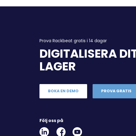
Prova Rackbeat gratis i 14 dagar
DIGITALISERA DI
LAGER
BOKA EN DEMO
PROVA GRATIS
Följ oss på
Linkedin
Facebook
Youtube
Social
Social
Link