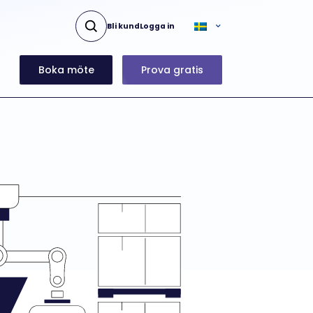
Bli kund
Logga in
Boka möte
Prova gratis