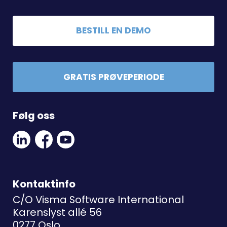
BESTILL EN DEMO
GRATIS PRØVEPERIODE
Følg oss
Linkedin
Facebook
Youtube
Social
Social
Link
Link
Link
Kontaktinfo
C/O Visma Software International
Karenslyst allé 56
0277 Oslo