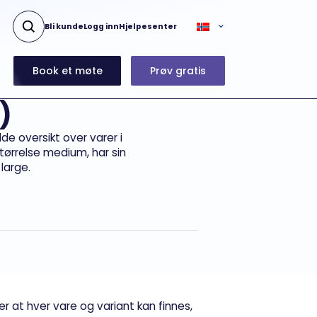
Bli kunde
Logg inn
Hjelpesenter
Book et møte
Prøv gratis
)
de oversikt over varer i
størrelse medium, har sin
 large.
 at hver vare og variant kan finnes,