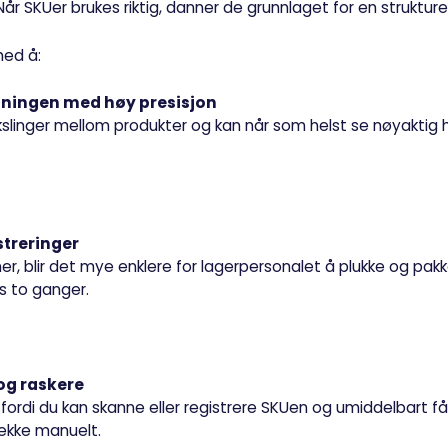
 Når SKUer brukes riktig, danner de grunnlaget for en struktur
med å:
ldningen med høy presisjon
kslinger mellom produkter og kan når som helst se nøyaktig
streringer
r, blir det mye enklere for lagerpersonalet å plukke og pakke
s to ganger.
 og raskere
 fordi du kan skanne eller registrere SKUen og umiddelbart få 
jekke manuelt.