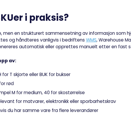
KUer i praksis?
ode, men en strukturert sammensetning av informasjon som hj
es og håndteres vanligvis i bedriftens
WMS
, Warehouse Ma
enereres automatisk eller opprettes manuelt etter en fast st
opp av:
for T skjorte eller BUK for bukser
for rød
empel M for medium, 40 for skostørrelse
levant for matvarer, elektronikk eller sporbarhetskrav
vis du har samme vare fra flere leverandører