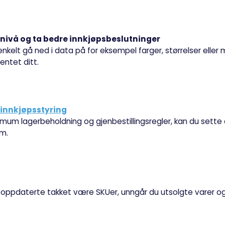
tnivå og ta bedre innkjøpsbeslutninger
kelt gå ned i data på for eksempel farger, størrelser eller m
entet ditt.
innkjøpsstyring
m lagerbeholdning og gjenbestillingsregler, kan du sette 
om.
oppdaterte takket være SKUer, unngår du utsolgte varer og fe