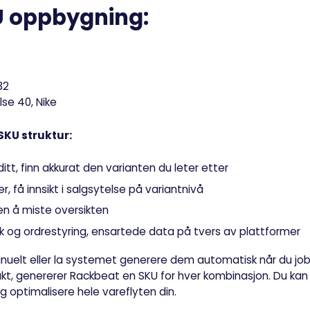
U oppbygning:
32
lse 40, Nike
KU struktur:
ditt, finn akkurat den varianten du leter etter
, få innsikt i salgsytelse på variantnivå
ten å miste oversikten
k og ordrestyring, ensartede data på tvers av plattformer
uelt eller la systemet generere dem automatisk når du jobb
ukt, genererer Rackbeat en SKU for hver kombinasjon. Du k
og optimalisere hele vareflyten din.