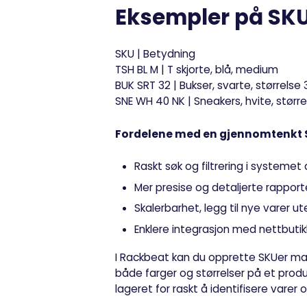
Eksempler på SK
SKU | Betydning
TSH BL M | T skjorte, blå, medium
BUK SRT 32 | Bukser, svarte, størrelse 
SNE WH 40 NK | Sneakers, hvite, større
Fordelene med en gjennomtenkt S
Raskt søk og filtrering i systemet 
Mer presise og detaljerte rapporter
Skalerbarhet, legg til nye varer u
Enklere integrasjon med nettbutik
I Rackbeat kan du opprette SKUer man
både farger og størrelser på et prod
lageret for raskt å identifisere varer 