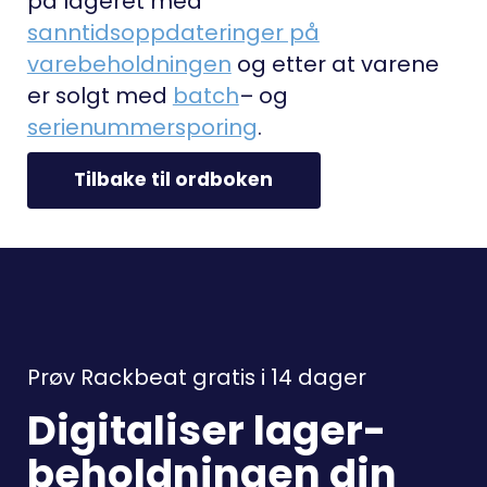
på lageret med
sanntidsoppdateringer på
varebeholdningen
og etter at varene
er solgt med
batch
– og
serienummersporing
.
Tilbake til ordboken
Prøv Rackbeat gratis i 14 dager
Digitaliser lager-
beholdningen din