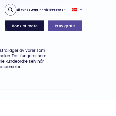
Bli kunde
Logg inn
Hjelpesenter
Book et møte
Prøv gratis
ekstra lager av varer som
rselen. Det fungerer som
lle kundeordre selv når
terspørselen.