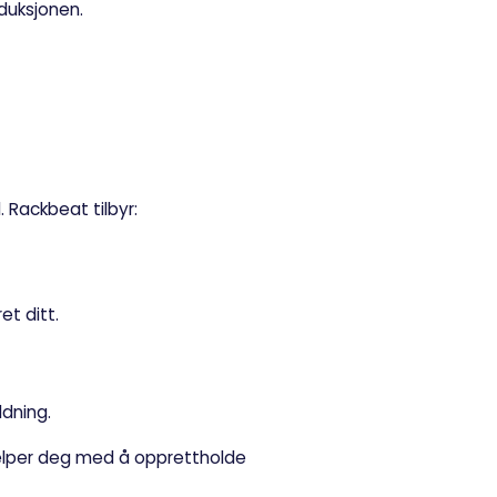
oduksjonen.
 Rackbeat tilbyr:
et ditt.
ldning.
jelper deg med å opprettholde