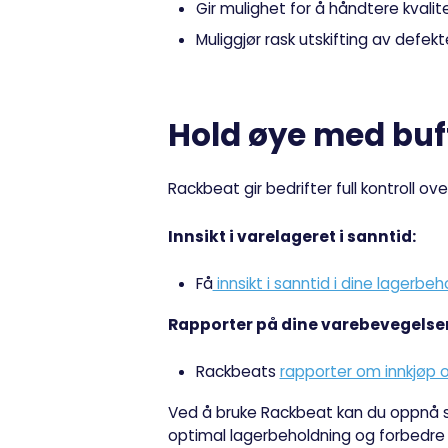
Gir mulighet for å håndtere kvalit
Muliggjør rask utskifting av defekt
Hold øye med buf
Rackbeat gir bedrifter full kontroll o
Innsikt i varelageret i sanntid:
Få
innsikt i sanntid i dine lagerbe
Rapporter på dine varebevegelser
Rackbeats
rapporter om innkjøp 
Ved å bruke Rackbeat kan du oppnå st
optimal lagerbeholdning og forbedre 