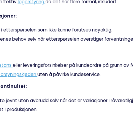
 effektiv
lagerstyring
da det har flere formål, inkludert:
sjoner:
 i etterspørselen som ikke kunne forutses nøyaktig.
denes behov selv når etterspørselen overstiger forventninge
sstans
eller leveringsforsinkelser på kundeordre på grunn av f
forsyningskjeden
uten å påvirke kundeservice.
ontinuitet:
te jevnt uten avbrudd selv når det er variasjoner i råvaretilg
t i produksjonen.