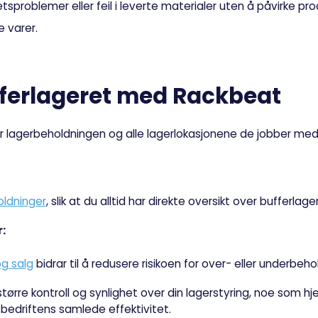
etsproblemer eller feil i leverte materialer uten å påvirke pr
e varer.
ferlageret med Rackbeat
ver lagerbeholdningen og alle lagerlokasjonene de jobber med.
holdninger
, slik at du alltid har direkte oversikt over bufferlager
:
og salg
bidrar til å redusere risikoen for over- eller underbeho
ørre kontroll og synlighet over din lagerstyring, noe som h
bedriftens samlede effektivitet.