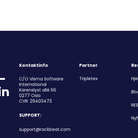
Kontaktinfo
Partner
Re
r-
Tripletex
Hje
C/O Visma Software
International
in
Karenslyst allé 56
Bl
0277 Oslo
CVR: 29403473
RES
SUPPORT:
Ny
support@rackbeat.com