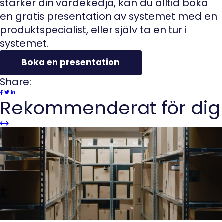
stärker din värdekedja, kan du alltid boka
en gratis presentation av systemet med en
produktspecialist, eller själv ta en tur i
systemet.
Boka en presentation
Share:
Rekommenderat för dig
Slider
Slider
Previous
next