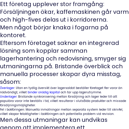
Ett företag upplever stor framgång:
Försäljningen ökar, kaffemaskinen går varm
och high-fives delas ut i korridorerna.
Men något börjar knaka i fogarna på
kontoret.
Eftersom företaget saknar en integrerad
lösning som kopplar samman
lagerhantering och redovisning, smyger sig
utmaningarna på. Bristande överblick och
manuella processer skapar dyra misstag,
såsom:
Överlager
:
Utan en tydlig översikt över lagersaldot beställer företaget fler varor än
nödvändigt, vilket
binder onödig kapital
och tar upp lagerutrymme.
Underlager
:
Bristande synkronisering mellan försäljning och lager leder till att
populära varor inte beställs i tid, vilket resulterar i slutsålda produkter och missade
försäljningsmöjligheter.
Fel i bokföringen:
Manuella inmatningar mellan separata system leder till skrivfel,
vilket skapar felaktigheter i bokföringen och potentiella problem vid revision.
Men dessa utmaningar kan undvikas
genom att implementera ett