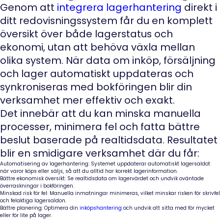
Genom att
integrera lagerhantering
direkt i
ditt redovisningssystem får du en komplett
översikt över både lagerstatus och
ekonomi, utan att behöva växla mellan
olika system. När data om inköp, försäljning
och lager automatiskt uppdateras och
synkroniseras med bokföringen blir din
verksamhet mer effektiv och exakt.
Det innebär att du kan minska manuella
processer, minimera fel och fatta bättre
beslut baserade på realtidsdata. Resultatet
blir en smidigare verksamhet där du får:
Automatisering av lagerhantering:
Systemet uppdaterar automatiskt lagersaldot
när varor köps eller säljs, så att du alltid har korrekt lagerinformation.
Bättre ekonomisk översikt:
Se realtidsdata om lagervärdet och undvik oväntade
överraskningar i bokföringen.
Minskad risk för fel:
Manuella inmatningar minimeras, vilket minskar risken för skrivfel
och felaktiga lagersaldon.
Bättre planering:
Optimera din
inköpshantering
och undvik att sitta med för mycket
eller för lite på lager.