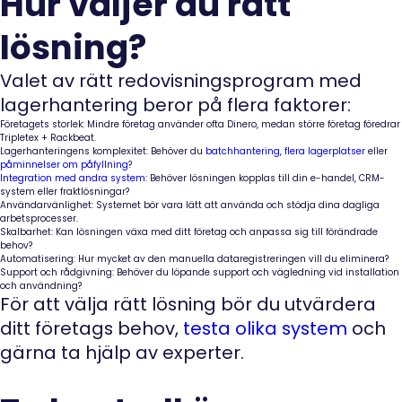
Hur väljer du rätt
lösning?
Valet av rätt redovisningsprogram med
lagerhantering beror på flera faktorer:
Företagets storlek:
Mindre företag använder ofta Dinero, medan större företag föredrar
Tripletex + Rackbeat.
Lagerhanteringens komplexitet:
Behöver du
batchhantering
,
flera lagerplatser
eller
påminnelser om påfyllning
?
Integration med andra system
:
Behöver lösningen kopplas till din e-handel, CRM-
system eller fraktlösningar?
Användarvänlighet:
Systemet bör vara lätt att använda och stödja dina dagliga
arbetsprocesser.
Skalbarhet:
Kan lösningen växa med ditt företag och anpassa sig till förändrade
behov?
Automatisering:
Hur mycket av den manuella dataregistreringen vill du eliminera?
Support och rådgivning:
Behöver du löpande support och vägledning vid installation
och användning?
För att välja rätt lösning bör du utvärdera
ditt företags behov,
testa olika system
och
gärna ta hjälp av experter.