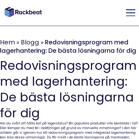
Hem
»
Blogg
»
Redovisningsprogram med
lagerhantering: De bästa lösningarna för dig
Redovisningsprogram
med lagerhantering:
De bästa lösningarna
för dig
Har du svårt att hålla koll på lagerstatus? Blir populära produkter inte beställda i tid?
Eller kämpar du med fel i bokföringen på grund av manuella inmatningar? I den här
artikeln går vi igenom hur ett redovisningsprogram med integrerad lagerhantering
kan lösa dessa utmaningar. Du får insikt i de bästa lösningarna på marknaden,