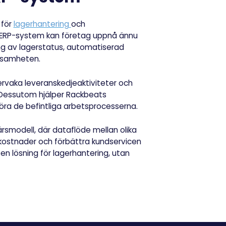
 för
lagerhantering
och
t ERP-system kan företag uppnå ännu
ing av lagerstatus, automatiserad
rksamheten.
ervaka leveranskedjeaktiviteter och
. Dessutom hjälper Rackbeats
öra de befintliga arbetsprocesserna.
smodell, där dataflöde mellan olika
a kostnader och förbättra kundservicen
en lösning för lagerhantering, utan