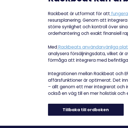
Rackbeat är utformat för att
fungera
resursplanering. Genom att integrer
större synlighet och kontroll över s
orderhantering och exakt finansiell r
Med
Rackbeats användarvänliga pla
analysera försäljningsdata, vilket är
förmåga att integrera med befintliga
Integrationen mellan Rackbeat och ER
affärsfunktioner är optimerat. Det in
– allt genom ett mer integrerat och i
också en väg till en mer holistisk oc
Tillbaka till ordboken