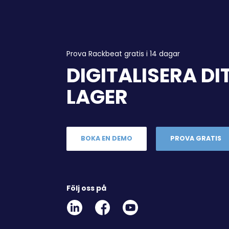
Prova Rackbeat gratis i 14 dagar
DIGITALISERA DI
LAGER
BOKA EN DEMO
PROVA GRATIS
Följ oss på
Linkedin
Facebook
Youtube
Social
Social
Link
Link
Link