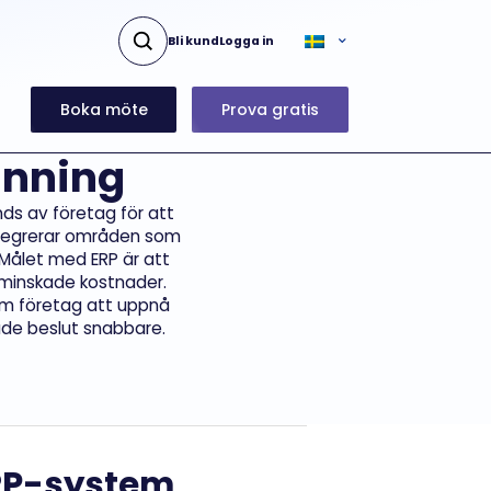
Bli kund
Logga in
Boka möte
Prova gratis
anning
nds av företag för att
integrerar områden som
. Målet med ERP är att
ch minskade kostnader.
em företag att uppnå
rade beslut snabbare.
ERP-system