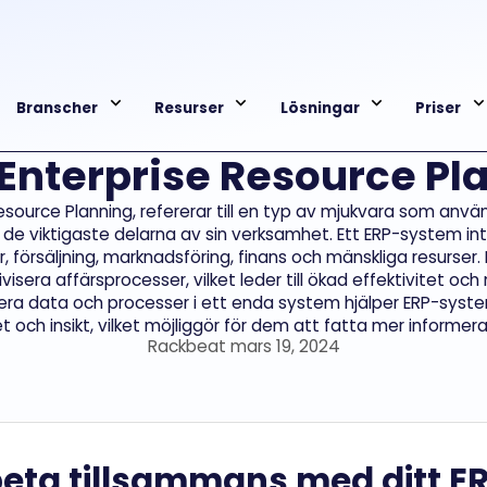
Branscher
Resurser
Lösningar
Priser
 Enterprise Resource Pl
 Resource Planning, refererar till en typ av mjukvara som anvä
 de viktigaste delarna av sin verksamhet. Ett ERP-system 
er, försäljning, marknadsföring, finans och mänskliga resurser
visera affärsprocesser, vilket leder till ökad effektivitet o
era data och processer i ett enda system hjälper ERP-syst
t och insikt, vilket möjliggör för dem att fatta mer informe
Rackbeat mars 19, 2024
eta tillsammans med ditt 