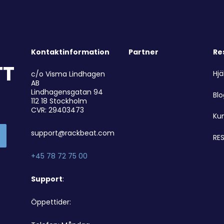
Kontaktinformation
Partner
Re
TT
Hjä
c/o Visma Lindhagen
AB
Lindhagensgatan 94
Bl
112 18 Stockholm
CVR: 29403473
Ku
support@rackbeat.com
RES
+45 78 72 75 00
Support
:
Öppettider: