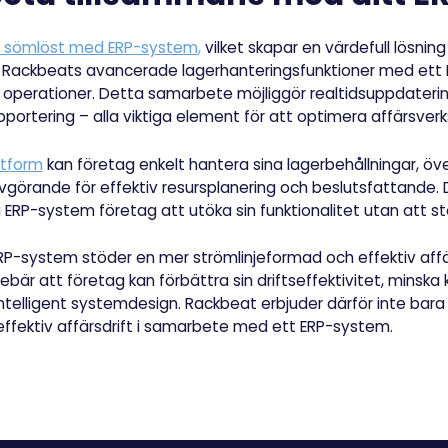
 sömlöst med ERP-system
,
vilket skapar en värdefull lösning
a Rackbeats avancerade lagerhanteringsfunktioner med et
ina operationer. Detta samarbete möjliggör realtidsuppdater
apportering – alla viktiga element för att optimera affärsve
ttform
kan företag enkelt hantera sina lagerbehållningar, öv
 avgörande för effektiv resursplanering och beslutsfattande
 ERP-system företag att utöka sin funktionalitet utan att st
P-system stöder en mer strömlinjeformad och effektiv affär
nebär att företag kan förbättra sin driftseffektivitet, minsk
ntelligent systemdesign. Rackbeat erbjuder därför inte bara 
h effektiv affärsdrift i samarbete med ett ERP-system.