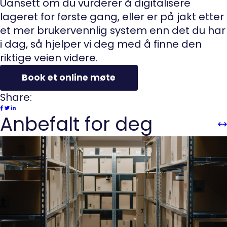
Uansett om du vurderer å digitalisere
lageret for første gang, eller er på jakt etter
et mer brukervennlig system enn det du har
i dag, så hjelper vi deg med å finne den
riktige veien videre.
Book et online møte
Share:
Anbefalt for deg
Sli
Sl
Pre
n