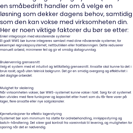
en småbedrift handler om å velge en
løsning som dekker dagens behov, samtidig
som den kan vokse med virksomheten din.
Her er noen viktige faktorer du bør se etter:
Enkel integrasjon med eksisterende systemer
Et godt WMS bør kunne integreres sømløst med dine nåværende systemer, for
eksempel regnskapssystemet, nettbutikken eller fraktløsningen. Dette reduserer
manuelt arbeid, minimerer feil og gir et smidig datagrunnlag.
Brukervennlig grensesnitt
Velg et system med et intuitivt og lettfattelig grensesnitt. Ansatte skal kunne ta det i
bruk raskt, også uten teknisk bakgrunn. Det gir en smidig overgang og effektivitet i
det daglige arbeidet.
Mulighet for skalering
Når virksomheten vokser, bør WMS-systemet kunne vokse i takt. Sørg for at systemet
kan utvides med flere funksjoner og kapasitet etter hvert som du får flere varer på
lager, flere ansatte eller nye salgskanaler.
Kjernefunksjoner for effektiv lagerstyring
Systemet bør som minimum ha støtte for ordrebehandling, innkjøpsstyring og
batch-håndtering. Det sikrer god kontroll fra vareinntak til levering, og muligheten for
sporing når det er nødvendig.