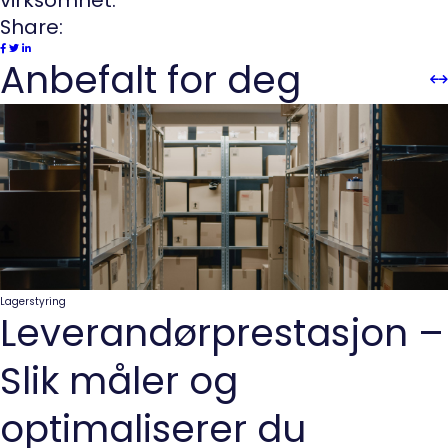
Share:
Anbefalt for deg
Sli
Sl
Pre
n
Lagerstyring
Leverandørprestasjon –
Slik måler og
optimaliserer du