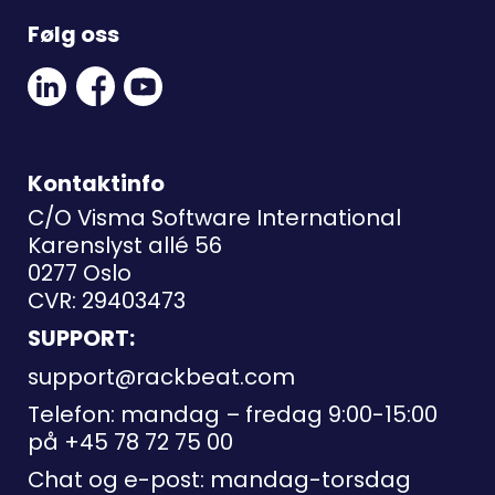
Følg oss
Linkedin
Facebook
Youtube
Social
Social
Link
Link
Link
Kontaktinfo
C/O Visma Software International
Karenslyst allé 56
0277 Oslo
CVR: 29403473
SUPPORT:
support@rackbeat.com
Telefon: mandag – fredag 9:00-15:00
på
+45 78 72 75 00
Chat og e-post: mandag-torsdag