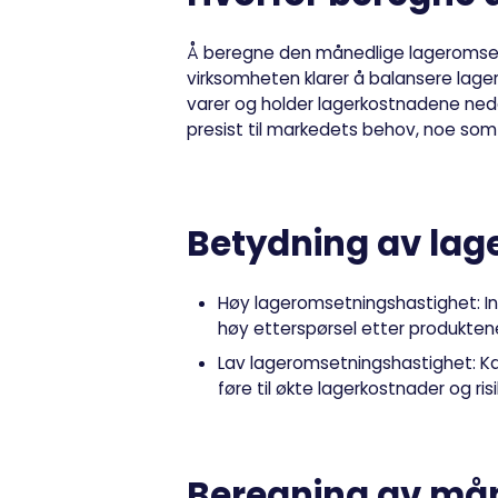
Å beregne den månedlige lageromsetn
virksomheten klarer å balansere lager
varer og holder lagerkostnadene nede
presist til markedets behov, noe som
Betydning av la
Høy lageromsetningshastighet:
In
høy etterspørsel etter produkten
Lav lageromsetningshastighet:
Ka
føre til økte lagerkostnader og risi
Beregning av mån