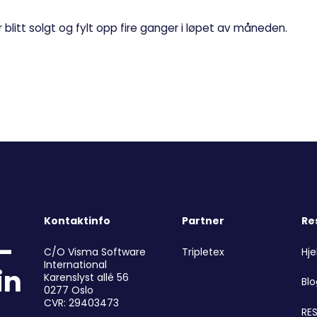
blitt solgt og fylt opp fire ganger i løpet av måneden.
Kontaktinfo
Partner
Re
r-
Tripletex
Hje
C/O Visma Software
International
in
Karenslyst allé 56
Bl
0277 Oslo
CVR: 29403473
RES