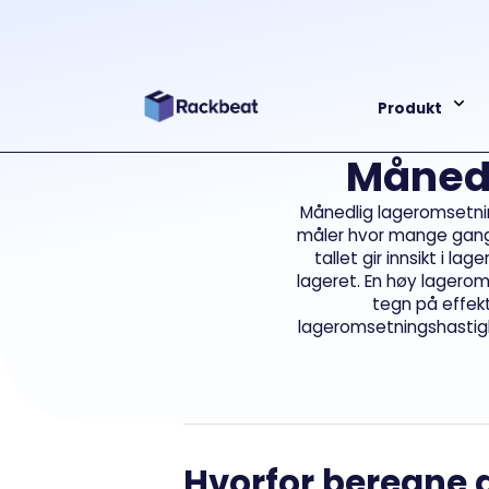
Produkt
Månedl
Månedlig lageromsetni
måler hvor mange gange
tallet gir innsikt i l
lageret. En høy lagero
tegn på effek
lageromsetningshastighe
Hvorfor beregne 