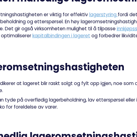
ingshastigheten er viktig for effektiv
lagerstyring
fordi de
beholdning og etterspørsel. En høy lageromsetningshastighet
. Det gir også virksomheten mulighet til å tilpasse
innkjøps
 optimaliserer
kapitalbindingen i lageret
og forbedrer likvidit
geromsetningshastigheten
dikerer at lageret blir raskt solgt og fylt opp igjen, noe som
e.
n tyde på overflødig lagerbeholdning, lav etterspørsel eller 
ko for foreldelse av varer.
edlig lageromsetningshast