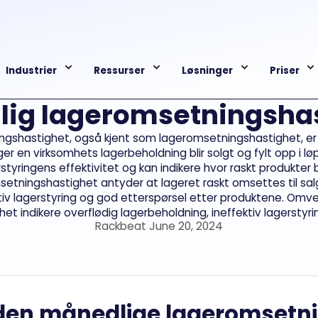
Industrier
Ressurser
Løsninger
Priser
ig lageromsetningsha
ngshastighet, også kjent som lageromsetningshastighet, er 
r en virksomhets lagerbeholdning blir solgt og fylt opp i l
agerstyringens effektivitet og kan indikere hvor raskt produk
msetningshastighet antyder at lageret raskt omsettes til sa
tiv lagerstyring og god etterspørsel etter produktene. Omve
t indikere overflødig lagerbeholdning, ineffektiv lagerstyring
Rackbeat June 20, 2024
den månedlige lageromsetn