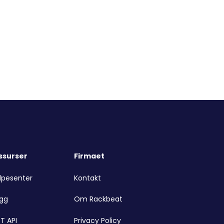
ssurser
Firmaet
lpesenter
Kontakt
ogg
Om Rackbeat
T API
Privacy Policy