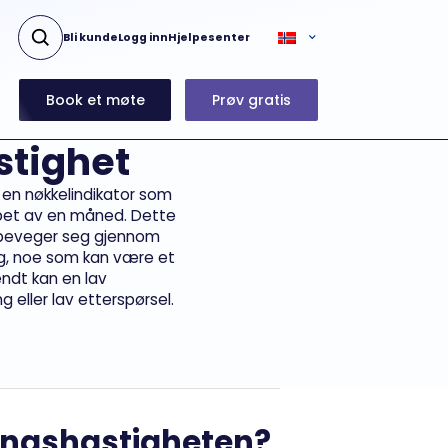
Bli kunde
Logg inn
Hjelpesenter
Book et møte
Prøv gratis
stighet
en nøkkelindikator som
øpet av en måned. Dette
ter beveger seg gjennom
lg, noe som kan være et
ndt kan en lav
 eller lav etterspørsel.
ingshastigheten?