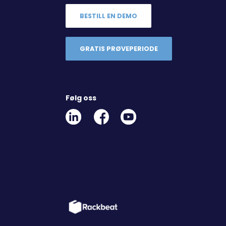
BESTILL EN DEMO
GRATIS PRØVEPERIODE
Følg oss
Linkedin
Facebook
Youtube
Social
Social
Link
Link
Link