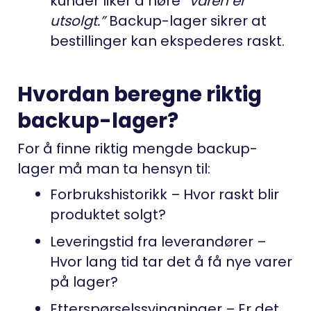
kunder liker å høre
“varen er
utsolgt.”
Backup-lager sikrer at
bestillinger kan ekspederes raskt.
Hvordan beregne riktig
backup-lager?
For å finne riktig mengde backup-
lager må man ta hensyn til:
Forbrukshistorikk
– Hvor raskt blir
produktet solgt?
Leveringstid fra leverandører
–
Hvor lang tid tar det å få nye varer
på lager?
Etterspørselssvingninger
– Er det