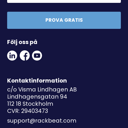
PROVA GRATIS
Följ oss på
Linkedin
Facebook
Youtube
Social
Social
Link
Link
Link
Kontaktinformation
c/o Visma Lindhagen AB
Lindhagensgatan 94
112 18 Stockholm
CVR: 29403473
support@rackbeat.com