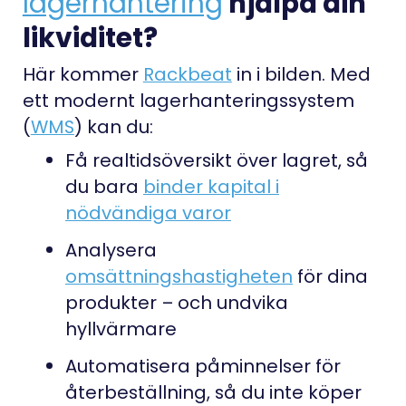
lagerhantering
hjälpa din
likviditet?
Här kommer
Rackbeat
in i bilden. Med
ett modernt lagerhanteringssystem
(
WMS
) kan du:
Få realtidsöversikt över lagret, så
du bara
binder kapital i
nödvändiga varor
Analysera
omsättningshastigheten
för dina
produkter – och undvika
hyllvärmare
Automatisera påminnelser för
återbeställning, så du inte köper