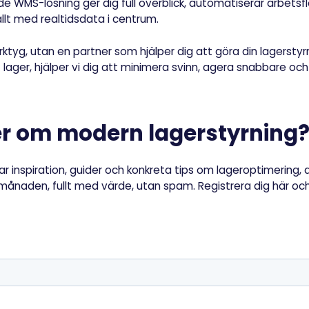
e WMS-lösning ger dig full överblick, automatiserar arbets
llt med realtidsdata i centrum.
ktyg, utan en partner som hjälper dig att göra din lagerstyr
 lager, hjälper vi dig att minimera svinn, agera snabbare och f
mer om modern lagerstyrning
ckar inspiration, guider och konkreta tips om lageroptimering,
jl i månaden, fullt med värde, utan spam. Registrera dig här o