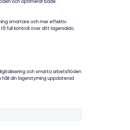
flöden och optimerar både
ning smartare och mer effektiv.
å full kontroll över ditt lagersaldo.
?
 digitalisering och smarta arbetsflöden
ch håll din lagerstyrning uppdaterad