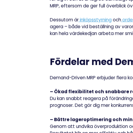
MRP, eftersom de ger full överblick öve
Dessutom är
inköpsstyrning
och
orde
agera – både vid beställning av varo
kan hela värdekedjan arbeta mer smid
Fördelar med De
Demand-Driven MRP erbjuder flera kon
– Ökad flexibilitet och snabbare 
Du kan snabbt reagera på förändring
prognoser. Det gör dig mer konkurrens
– Bättre lageroptimering och min
Genom att undvika överproduktion och