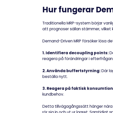
Hur fungerar De
Traditionella MRP-system börjar vanl
att prognoser sällan stämmer, vilket ka
Demand-Driven MRP försöker lösa de
1. Identifiera decoupling points:
De
reagera på förändringar i efterfrågan
2. Använda buffertstyrning:
Där la
beställa nytt.
3.
Reagera på faktisk konsumtion
kundbehov.
Detta tillvägagångssätt hänger när
rör sig in och ut ur lagret. Samtidigt s