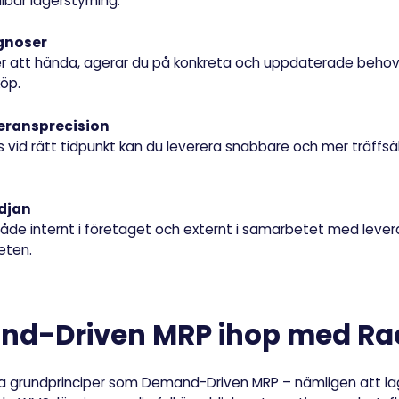
lbar lagerstyrning.
gnoser
er att hända, agerar du på konkreta och uppdaterade behovs
köp.
eransprecision
ts vid rätt tidpunkt kan du leverera snabbare och mer träffs
edjan
de internt i företaget och externt i samarbetet med levera
eten.
nd-Driven MRP ihop med Ra
a grundprinciper som Demand-Driven MRP – nämligen att la