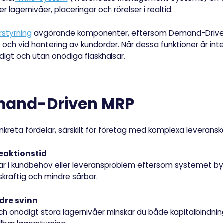
r lagernivåer, placeringar och rörelser i realtid.
rstyrning
avgörande komponenter, eftersom Demand-Driven 
r och vid hantering av kundorder. När dessa funktioner är i
igt och utan onödiga flaskhalsar.
mand-Driven MRP
kreta fördelar, särskilt för företag med komplexa leveransk
reaktionstid
ar i kundbehov eller leveransproblem eftersom systemet by
kraftig och mindre sårbar.
dre svinn
 onödigt stora lagernivåer minskar du både kapitalbindning 