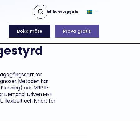
Bli kund
Logga in
Boka möte
Prova gratis
gestyrd
lvägagångssätt för
rognoser. Metoden har
Planning) och MRP II-
erar Demand-Driven MRP
 flexibelt och lyhört för