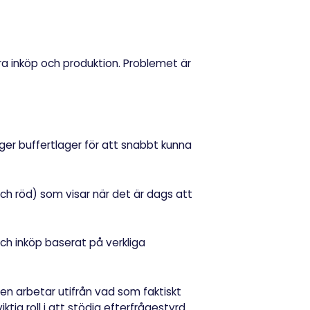
ra inköp och produktion. Problemet är
ger buffertlager för att snabbt kunna
och röd) som visar när det är dags att
och inköp baserat på verkliga
en arbetar utifrån vad som faktiskt
g roll i att stödja efterfrågestyrd