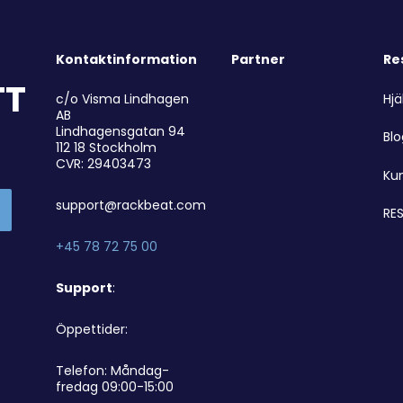
Kontaktinformation
Partner
Re
TT
Hjä
c/o Visma Lindhagen
AB
Lindhagensgatan 94
Bl
112 18 Stockholm
CVR: 29403473
Ku
support@rackbeat.com
RES
+45 78 72 75 00
Support
:
Öppettider:
Telefon: Måndag-
fredag 09:00-15:00