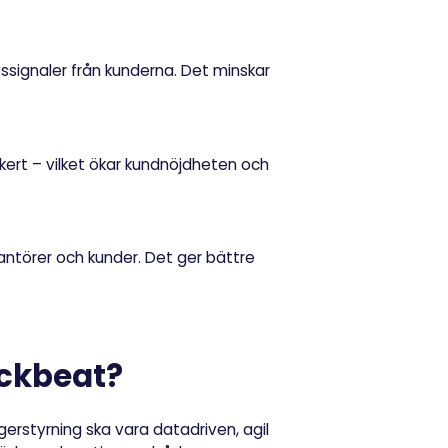
signaler från kunderna. Det minskar
äkert – vilket ökar kundnöjdheten och
ntörer och kunder. Det ger bättre
ckbeat?
gerstyrning ska vara
datadriven, agil