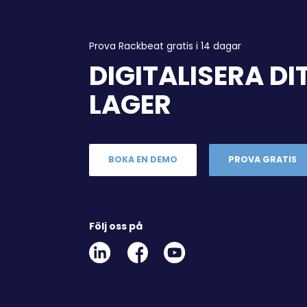
Prova Rackbeat gratis i 14 dagar
DIGITALISERA DI
LAGER
BOKA EN DEMO
PROVA GRATIS
Följ oss på
Linkedin
Facebook
Youtube
Social
Social
Link
Link
Link