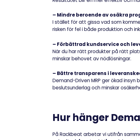
Resultatet blir en mer effektiv och hål
– Mindre beroende av osäkra pro
I stället för att gissa vad som komm
risken för fel i både produktion och in
– Förbättrad kundservice och lev
När du har rätt produkter på rätt pla
minskar behovet av nödlösningar.
– Bättre transparens i leveransk
Demand-Driven MRP ger ökad insyn bå
beslutsunderlag och minskar osäkerh
Hur hänger Dema
På Rackbeat arbetar vi utifrån samm