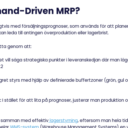
mand-Driven MRP?
igtvis med försäljningsprognoser, som används för att plane
n leda till antingen överproduktion eller lagerbrist.
tta genom att:
t vill säga strategiska punkter i leveranskedjan där man läg
.2
gret styrs med hjälp av definierade buffertzoner (grön, gul 
:
I stället för att lita på prognoser, justerar man produktion 
a samman med effektiv
lagerstyrning
, eftersom man hela tid
pelar
WMS-system
(Warehouse Management Systems) en vikti