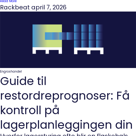
Read More
Rackbeat
april 7, 2026
Engroshandel
Guide til
restordreprognoser: Få
kontroll på
lagerplanleggingen din
Hvorfor lagerstyring ofte blir en flaskehals