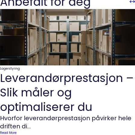
Anbefalt for deg
Sli
Sl
Pre
n
Lagerstyring
Leverandørprestasjon –
Slik måler og
optimaliserer du
Hvorfor leverandørprestasjon påvirker hele
driften di...
Read More