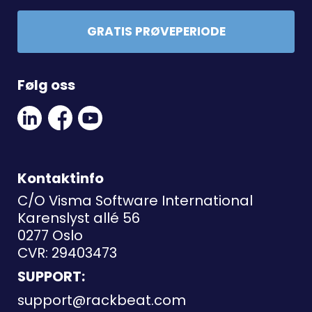
GRATIS PRØVEPERIODE
Følg oss
Linkedin
Facebook
Youtube
Social
Social
Link
Link
Link
Kontaktinfo
C/O Visma Software International
Karenslyst allé 56
0277 Oslo
CVR: 29403473
SUPPORT:
support@rackbeat.com