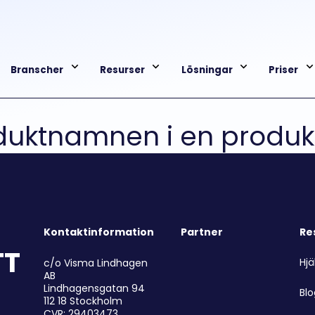
Branscher
Resurser
Lösningar
Priser
oduktnamnen i en produ
Kontaktinformation
Partner
Re
TT
Hjä
c/o Visma Lindhagen
AB
Lindhagensgatan 94
Bl
112 18 Stockholm
CVR: 29403473