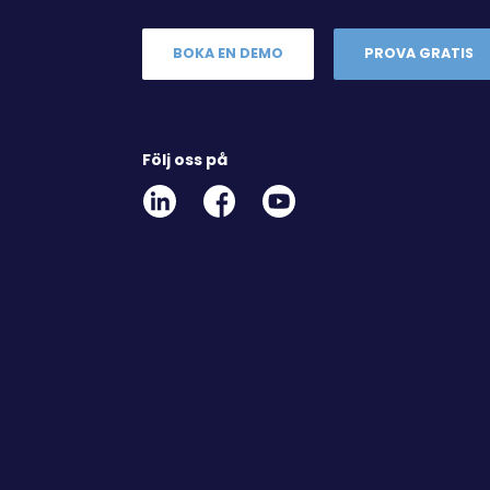
BOKA EN DEMO
PROVA GRATIS
Följ oss på
Linkedin
Facebook
Youtube
Social
Social
Link
Link
Link