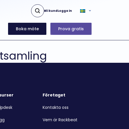
Bli kund
Logga in
Boka möte
Prova gratis
ktsamling
surser
Företaget
lpdesk
Kontakta oss
ogg
Vem är Rackbeat