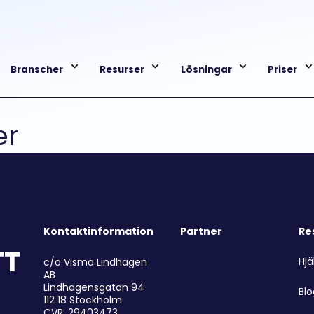
Branscher
Resurser
Lösningar
Priser
er
Kontaktinformation
Partner
Re
TT
Hjä
c/o Visma Lindhagen
AB
Lindhagensgatan 94
Bl
112 18 Stockholm
CVR: 29403473