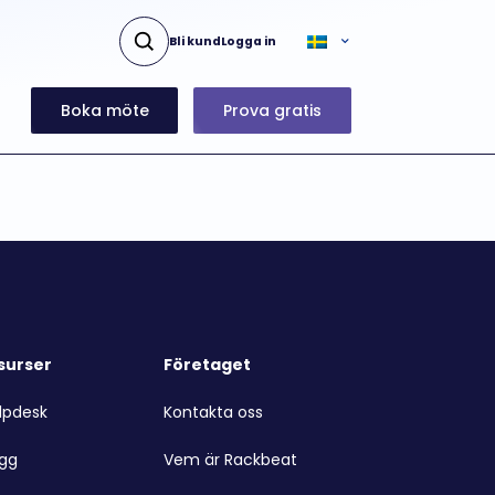
Bli kund
Logga in
Boka möte
Prova gratis
surser
Företaget
lpdesk
Kontakta oss
ogg
Vem är Rackbeat