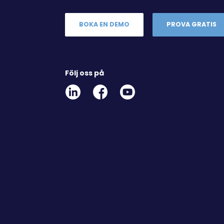
BOKA EN DEMO
PROVA GRATIS
Följ oss på
Linkedin
Facebook
Youtube
Social
Social
Link
Link
Link