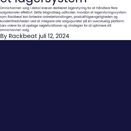
Omnichannel-salg i detail kræver dedikeret lagerstyring for at håndtere flere
salgskanaler effektivt. Dette blogindlæg udforsker, hvordan et lagerstyringssystem
som Rackbeat kan forbedre ordrebehandlingen, produkttilgængeligheden og
kundetilfredsheden ved at integrere alle salgspunkter på én overskuelig platform.
Læs videre for at opdage nøglefunktioner og strategier for at optimere dit
omnichannel-salg.
By Rackbeat juli 12, 2024