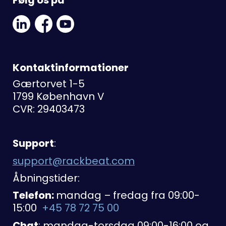
Linkedin
Facebook
Youtube
Social
Social
Link
Link
Link
Kontaktinformationer
Gærtorvet 1-5
1799 København V
CVR: 29403473
Support
:
support@rackbeat.com
Åbningstider:
Telefon:
mandag – fredag fra 09:00-
15:00
+45 78 72 75 00
Chat
: mandag-torsdag 09:00-16:00 og