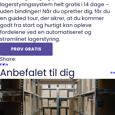
lagerstyringssystem helt gratis i 14 dage –
uden bindinger! Når du opretter dig, får du
en guided tour, der sikrer, at du kommer
godt fra start og hurtigt kan opleve
fordelene ved en automatiseret og
strømlinet lagerstyring.
PRØV GRATIS
Share:
Anbefalet til dig
Sli
Sl
Pre
n