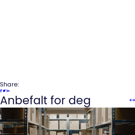
Share:
Anbefalt for deg
Sli
Sl
Pre
n