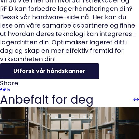
Vil du vite mer om hvordan strekkoder og
RFID kan forbedre lagerhåndteringen din?
Besøk vår hardware-side nå! Her kan du
lese om våre samarbeidspartnere og finne
ut hvordan deres teknologi kan integreres i
lagerdriften din. Optimaliser lageret ditt i
dag og skap en mer effektiv fremtid for
virksomheten din!
Utforsk vår håndskanner
Share:
Anbefalt for deg
Sli
Sl
Pre
n