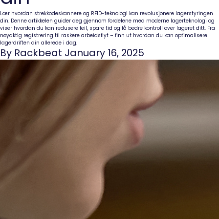
Lær hvordan strekkodeskannere og RFID-teknologi kan revolusjonere lagerstyringen
din. Denne artikkelen guider deg gjennom fordelene med moderne lagerteknologi og
viser hvordan du kan redusere feil, spare tid og få bedre kontroll over lageret ditt. Fra
nøyaktig registrering til raskere arbeidsflyt – finn ut hvordan du kan optimalisere
lagerdriften din allerede i dag.
By Rackbeat January 16, 2025