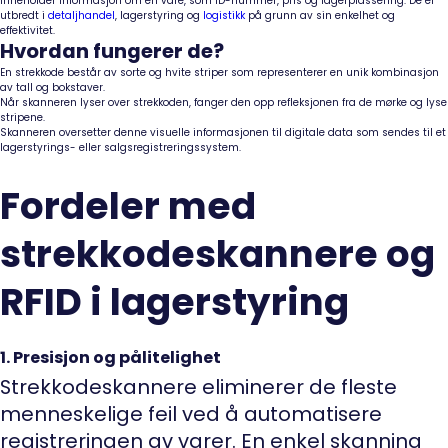
inneholder informasjon om en vare, som ID-nummer, pris og lagerplassering. De er
utbredt i
detaljhandel
, lagerstyring og
logistikk
på grunn av sin enkelhet og
effektivitet.
Hvordan fungerer de?
En strekkode består av sorte og hvite striper som representerer en unik kombinasjon
av tall og bokstaver.
Når skanneren lyser over strekkoden, fanger den opp refleksjonen fra de mørke og lyse
stripene.
Skanneren oversetter denne visuelle informasjonen til digitale data som sendes til et
lagerstyrings- eller salgsregistreringssystem.
Fordeler med
strekkodeskannere og
RFID i lagerstyring
1. Presisjon og pålitelighet
Strekkodeskannere eliminerer de fleste
menneskelige feil ved å automatisere
registreringen av varer. En enkel skanning