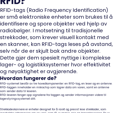
RFID?
RFID-tags (Radio Frequency Identification)
er små elektroniske enheter som brukes til å
identifisere og spore objekter ved hjelp av
radiobølger. I motsetning til tradisjonelle
strekkoder, som krever visuell kontakt med
en skanner, kan RFID-tags leses på avstand,
selv når de er skjult bak andre objekter.
Dette gjør dem spesielt nyttige i komplekse
lager- og logistikksystemer hvor effektivitet
og nøyaktighet er avgjørende.
Hvordan fungerer de?
RFID-systemet består av tre hovedkomponenter: en RFID-tag, en leser og en antenne.
RFID-taggen inneholder en mikrochip som lagrer data om varen, samt en antenne
som sender data til leseren.
RFID-leseren fanger opp signalene fra taggen og sender informasjonen videre til
lagerstyringssystemet ditt.
Strekkodeskannere
er enheter designet for å raskt og presist lese strekkoder, som