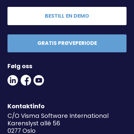
BESTILL EN DEMO
GRATIS PRØVEPERIODE
Følg oss
Linkedin
Facebook
Youtube
Social
Social
Link
Link
Link
Kontaktinfo
C/O Visma Software International
Karenslyst allé 56
0277 Oslo