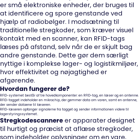
er små elektroniske enheder, der bruges til
at identificere og spore genstande ved
hjælp af radiobølger. I modsætning til
traditionelle stregkoder, som kræver visuel
kontakt med en scanner, kan RFID-tags
læses på afstand, selv når de er skjult bag
andre genstande. Dette gør dem særligt
nyttige i komplekse lager- og logistikmiljøer,
hvor effektivitet og nøjagtighed er
afgørende.
Hvordan fungerer de?
RFID-systemet består af tre hovedkomponenter: en RFID-tag, en læser og en antenne.
RFID-tagget indeholder en mikrochip, der gemmer data om varen, samt en antenne,
der sender dataene til læseren.
RFID-læseren opfanger signalerne fra tagget og sender informationen videre til
lagerstyringssystemet..
Stregkodescannere
er apparater designet
til hurtigt og præcist at aflæse stregkoder,
som indeholder oplysninger om en vare,