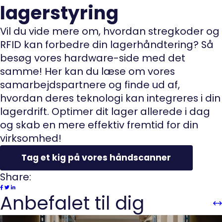
lagerstyring
Vil du vide mere om, hvordan stregkoder og
RFID kan forbedre din lagerhåndtering? Så
besøg vores hardware-side med det
samme! Her kan du læse om vores
samarbejdspartnere og finde ud af,
hvordan deres teknologi kan integreres i din
lagerdrift. Optimer dit lager allerede i dag
og skab en mere effektiv fremtid for din
virksomhed!
Tag et kig på vores håndscanner
Share:
Anbefalet til dig
Sli
Sl
Pre
n