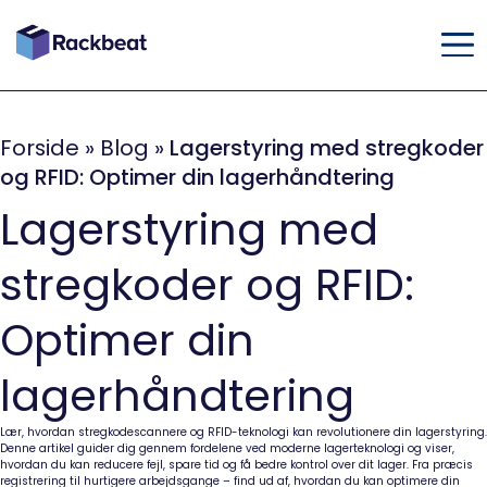
Forside
»
Blog
»
Lagerstyring med stregkoder
og RFID: Optimer din lagerhåndtering
Lagerstyring med
stregkoder og RFID:
Optimer din
lagerhåndtering
Lær, hvordan stregkodescannere og RFID-teknologi kan revolutionere din lagerstyring.
Denne artikel guider dig gennem fordelene ved moderne lagerteknologi og viser,
hvordan du kan reducere fejl, spare tid og få bedre kontrol over dit lager. Fra præcis
registrering til hurtigere arbejdsgange – find ud af, hvordan du kan optimere din