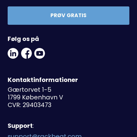
PRØV GRATIS
Følg os på
Linkedin
Facebook
Youtube
Social
Social
Link
Link
Link
Kontaktinformationer
Gærtorvet 1-5
1799 København V
CVR: 29403473
Support
:
support@rackbeat.com