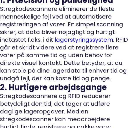
1. Præcision og pålidelighed
Stregkodescannere eliminerer de fleste
menneskelige fejl ved at automatisere
registreringen af varer. En simpel scanning
sikrer, at data bliver nøjagtigt og hurtigt
indtastet f.eks. i dit
lagerstyringssystem
. RFID
går et skridt videre ved at registrere flere
varer på samme tid og uden behov for
direkte visuel kontakt. Dette betyder, at du
kan stole på dine lagerdata til enhver tid og
undgå fejl, der kan koste tid og penge.
2. Hurtigere arbejdsgange
Stregkodescannere og RFID reducerer
betydeligt den tid, det tager at udføre
daglige lageropgaver. Med en
stregkodescanner kan medarbejdere
hurtigt finde, registrere og pakke varer.